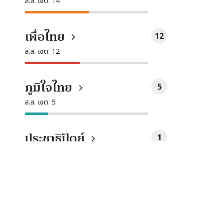
ส.ส. เขต:
14
นั่ง
ทั้งหมด
เพื่อไทย
12
ที่
ส.ส. เขต:
12
นั่ง
ทั้งหมด
ภูมิใจไทย
5
ที่
ส.ส. เขต:
5
นั่ง
ทั้งหมด
ประชาธิปัตย์
1
ที่
ส.ส. เขต:
1
นั่ง