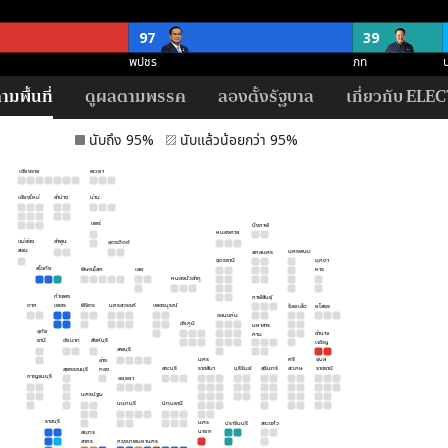
97
39
พปชร
ภท
่)
มพื้นที่
ดูผลตามพรรค
ลองตั้งรัฐบาล
เกี่ยวกับ ELEC
21
21
13
11
พปชร
ปชป
ภท
สร
ศ
นับถึง 95%
นับแล้วน้อยกว่า 95%
เชียงราย
พะเยา
118
87
54
เชียงใหม่
ลำปาง
น่าน
พปชร
อนค
ปชป
แพร่
บึงกาฬ
หนองคาย
ค (500 ที่)
แม่ฮ่อง
ลำพูน
อุตรดิตถ์
สอน
นครพนม
สกลนคร
อุดรธานี
มุกดา
124
12
สุโขทัย
พิษณุโลก
เลย
หาร
หนองบัวลำภู
ไม่ชัดเจน
สนับ
กำแพง
กาฬสินธุ์
ตาก
เพชร
พิจิตร
นครสวรรค์
เพชรบูรณ์
ร้อยเอ็ด
ยโสธร
ขอนแก่น
ชัยภูมิ
มหาสาร
อุทัย
อำนาจ
คาม
ธานี
ชัยนาท
สิงห์บุรี
เจริญ
ลพบุรี
นคร
ศรี
อุบล
อ่าง
สระบุรี
ราชสีมา
บุรีรัมย์
สุรินทร์
สะเกษ
ราชธานี
สุพรรณบุรี
ทอง
กาญจนบุรี
อยุธยา
นครปฐม
นนทบุรี
ปทุมธานี
ราชบุรี
นคร
ปราจีนบุรี
สระแก้ว
นายก
สมุทร
สาคร
กรุงเทพมหานคร