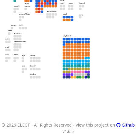
ฉะเชิง
ระยอง
จันทบุรี
สมุทร
เทรา
เพชรบุรี
สงคราม
สมุทรปราการ
ประจวบคีรีขันธ์
ชลบุรี
ตราด
ชุมพร
ระนอง
พังงา
สุราษฎร์ธานี
บัญชีรายชื่อ
ภูเก็ต
นครศรีธรรมราช
กระบี่
ตรัง
พัทลุง
สตูล
สงขลา
ยะลา
ปัตตานี
นราธิวาส
©
2026
ELECT - All Rights Reserved - View this project on
Github
v
1.6.5