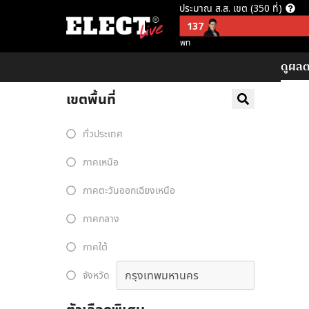
ประมาณ ส.ส. เขต (350 ที่)
137
พท
ประมาณ ส.ส. บัญชีรายชื่อ (150 ที
ดูผลตา
57
อนค
เขตพื้นที่
ประมาณ ส.ส. พึงมี (500 ที่)
137
ทั่วประเทศ
พท
ภาคเหนือ
ประมาณ ส.ส. พึงมี ตามจุดยืนพรร
253
ภาคตะวันออกเฉียงเหนือ
ไม่สนับสนุน คสช
ภาคกลาง
ภาคใต้
จังหวัด