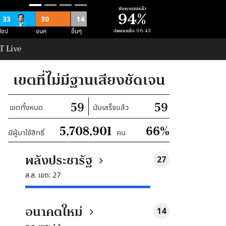
นับคะแนนแล้ว
94
%
33
30
14
อื่นๆ
ปชป
อนค
อัพเดตเมื่อ
06:43
T Live
11
อื่นๆ
ม
เขตที่ไม่มีฐานเสียงชัดเจน
52
52
59
59
เขตทั้งหมด
นับเสร็จแล้ว
อื่นๆ
ภท
5,708,901
66
%
มีผู้มาใช้สิทธิ์
คน
3
สนุน คสช
ทั้งหมด
พลังประชารัฐ
27
ที่
ส.ส. เขต:
27
นั่ง
ทั้งหมด
อนาคตใหม่
14
ที่