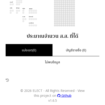
กระบี่
ตรัง
พัทลุง
สตูล
สงขลา
ยะลา
ปัตตานี
นราธิวาส
ประมาณจำนวน ส.ส. ที่ได้
แบ่งเขต(
0
)
บัญชีรายชื่อ (
0
)
ไม่พบข้อมูล
©
2026
ELECT - All Rights Reserved - View
this project on
Github
v
1.6.5