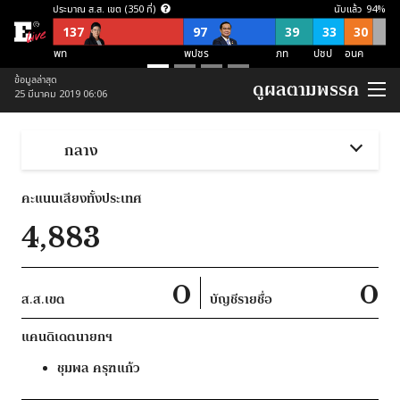
ประมาณ ส.ส. เขต (350 ที่)
นับแล้ว
94
%
137
97
39
33
30
พท
พปชร
ภท
ปชป
อนค
ประมาณ ส.ส. บัญชีรายชื่อ (150 ที่)
ข้อมูลล่าสุด
ดูผลตามพรรค
25 มีนาคม 2019 06:06
57
21
21
38
อื่นๆ
อนค
พปชร
ปชป
ภท
ประมาณ ส.ส. พึงมี (500 ที่)
กลาง
137
118
87
54
52
52
อื่นๆ
พท
พปชร
อนค
ปชป
ภท
คะแนนเสียงทั้งประเทศ
ประมาณ ส.ส. พึงมี ตามจุดยืนพรรค (500 ที่)
4,883
253
124
123
ไม่สนับสนุน คสช
ไม่ชัดเจน
สนับสนุน คสช
0
0
ส.ส.เขต
บัญชีรายชื่อ
แคนดิเดตนายกฯ
ชุมพล
ครุฑแก้ว