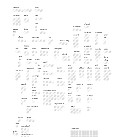
เชียงราย
พะเยา
เชียงใหม่
ลำปาง
น่าน
แพร่
บึงกาฬ
หนองคาย
แม่ฮ่อง
ลำพูน
อุตรดิตถ์
สอน
นครพนม
สกลนคร
อุดรธานี
มุกดา
สุโขทัย
พิษณุโลก
เลย
หาร
หนองบัวลำภู
กำแพง
กาฬสินธุ์
ตาก
เพชร
พิจิตร
นครสวรรค์
เพชรบูรณ์
ร้อยเอ็ด
ยโสธร
ขอนแก่น
ชัยภูมิ
มหาสาร
อุทัย
อำนาจ
คาม
ธานี
ชัยนาท
สิงห์บุรี
เจริญ
ลพบุรี
นคร
ศรี
อุบล
อ่าง
สระบุรี
ราชสีมา
บุรีรัมย์
สุรินทร์
สะเกษ
ราชธานี
สุพรรณบุรี
ทอง
กาญจนบุรี
อยุธยา
นครปฐม
นนทบุรี
ปทุมธานี
ราชบุรี
นคร
ปราจีนบุรี
สระแก้ว
นายก
สมุทร
สาคร
กรุงเทพมหานคร
ฉะเชิง
ระยอง
จันทบุรี
สมุทร
เทรา
เพชรบุรี
สงคราม
สมุทรปราการ
ประจวบคีรีขันธ์
ชลบุรี
ตราด
ชุมพร
ระนอง
พังงา
สุราษฎร์ธานี
บัญชีรายชื่อ
ภูเก็ต
นครศรีธรรมราช