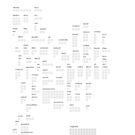
เชียงราย
พะเยา
เชียงใหม่
ลำปาง
น่าน
แพร่
บึงกาฬ
หนองคาย
แม่ฮ่อง
ลำพูน
อุตรดิตถ์
สอน
นครพนม
สกลนคร
อุดรธานี
มุกดา
สุโขทัย
พิษณุโลก
เลย
หาร
หนองบัวลำภู
กำแพง
กาฬสินธุ์
ตาก
เพชร
พิจิตร
นครสวรรค์
เพชรบูรณ์
ร้อยเอ็ด
ยโสธร
ขอนแก่น
ชัยภูมิ
มหาสาร
อุทัย
อำนาจ
คาม
ธานี
ชัยนาท
สิงห์บุรี
เจริญ
ลพบุรี
นคร
ศรี
อุบล
อ่าง
สระบุรี
ราชสีมา
บุรีรัมย์
สุรินทร์
สะเกษ
ราชธานี
สุพรรณบุรี
ทอง
กาญจนบุรี
อยุธยา
นครปฐม
นนทบุรี
ปทุมธานี
ราชบุรี
นคร
ปราจีนบุรี
สระแก้ว
นายก
สมุทร
สาคร
กรุงเทพมหานคร
ฉะเชิง
ระยอง
จันทบุรี
สมุทร
เทรา
เพชรบุรี
สงคราม
สมุทรปราการ
ประจวบคีรีขันธ์
ชลบุรี
ตราด
ชุมพร
ระนอง
พังงา
สุราษฎร์ธานี
บัญชีรายชื่อ
ภูเก็ต
นครศรีธรรมราช