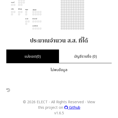
กระบี่
ตรัง
พัทลุง
สตูล
สงขลา
ยะลา
ปัตตานี
นราธิวาส
ประมาณจำนวน ส.ส. ที่ได้
แบ่งเขต(
0
)
บัญชีรายชื่อ (
0
)
ไม่พบข้อมูล
©
2026
ELECT - All Rights Reserved - View
this project on
Github
v
1.6.5