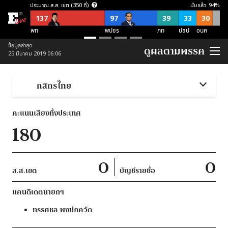
ประมาณ ส.ส. เขต (350 ที่)
นับแล้ว
94
%
137
97
39
33
30
พท
พปชร
ภท
ปชป
อนค
ประมาณ ส.ส. บัญชีรายชื่อ (150 ที่)
ข้อมูลล่าสุด
ดูผลตามพรรค
25 มีนาคม 2019 06:06
57
21
21
38
อื่นๆ
อนค
พปชร
ปชป
ภท
ประมาณ ส.ส. พึงมี (500 ที่)
กสิกรไทย
137
118
87
54
52
52
อื่นๆ
พท
พปชร
อนค
ปชป
ภท
คะแนนเสียงทั้งประเทศ
ประมาณ ส.ส. พึงมี ตามจุดยืนพรรค (500 ที่)
180
253
124
123
ไม่สนับสนุน คสช
ไม่ชัดเจน
สนับสนุน คสช
0
0
ส.ส.เขต
บัญชีรายชื่อ
แคนดิเดตนายกฯ
ทรรศชล
พงษ์ภควัต