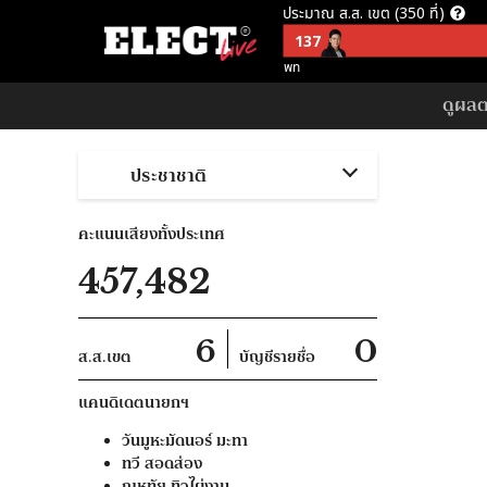
ประมาณ ส.ส. เขต (350 ที่)
137
พท
ประมาณ ส.ส. บัญชีรายชื่อ (150 ที
ดูผลตา
57
อนค
ประชาชาติ
ประมาณ ส.ส. พึงมี (500 ที่)
137
พท
คะแนนเสียงทั้งประเทศ
ประมาณ ส.ส. พึงมี ตามจุดยืนพรร
457,482
253
ไม่สนับสนุน คสช
6
0
ส.ส.เขต
บัญชีรายชื่อ
แคนดิเดตนายกฯ
วันมูหะมัดนอร์
มะทา
ทวี
สอดส่อง
ณหทัย
ทิวไผ่งาม