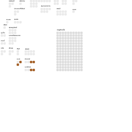
เพชรบุรี
สงคราม
สมุทรปราการ
ประจวบคีรีขันธ์
ชลบุรี
ตราด
ชุมพร
ระนอง
พังงา
สุราษฎร์ธานี
บัญชีรายชื่อ
ภูเก็ต
นครศรีธรรมราช
กระบี่
ตรัง
พัทลุง
สตูล
สงขลา
ยะลา
ปัตตานี
นราธิวาส