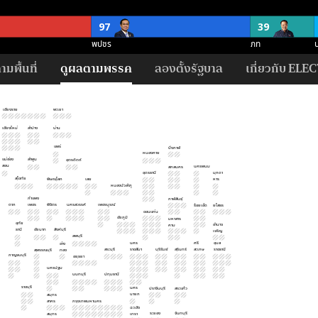
97
39
พปชร
ภท
่)
มพื้นที่
ดูผลตามพรรค
ลองตั้งรัฐบาล
เกี่ยวกับ ELEC
21
21
13
11
พปชร
ปชป
ภท
สร
ศ
เชียงราย
พะเยา
เชียงใหม่
ลำปาง
น่าน
118
87
54
แพร่
บึงกาฬ
พปชร
อนค
ปชป
หนองคาย
แม่ฮ่อง
ลำพูน
อุตรดิตถ์
สอน
นครพนม
ค (500 ที่)
สกลนคร
อุดรธานี
มุกดา
สุโขทัย
พิษณุโลก
เลย
หาร
124
12
หนองบัวลำภู
กำแพง
กาฬสินธุ์
ไม่ชัดเจน
สนับ
ตาก
เพชร
พิจิตร
นครสวรรค์
เพชรบูรณ์
ร้อยเอ็ด
ยโสธร
ขอนแก่น
ชัยภูมิ
มหาสาร
อุทัย
อำนาจ
คาม
ธานี
ชัยนาท
สิงห์บุรี
เจริญ
ลพบุรี
นคร
ศรี
อุบล
อ่าง
สระบุรี
ราชสีมา
บุรีรัมย์
สุรินทร์
สะเกษ
ราชธานี
สุพรรณบุรี
ทอง
กาญจนบุรี
อยุธยา
นครปฐม
นนทบุรี
ปทุมธานี
ราชบุรี
นคร
ปราจีนบุรี
สระแก้ว
นายก
สมุทร
สาคร
กรุงเทพมหานคร
ฉะเชิง
ระยอง
จันทบุรี
สมุทร
เทรา