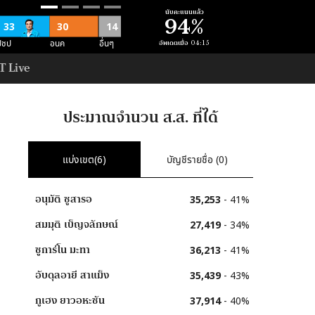
นับคะแนนแล้ว
94
%
33
30
14
อื่นๆ
ปชป
อนค
อัพเดตเมื่อ
04:15
T Live
11
อื่นๆ
ม
ประมาณจำนวน ส.ส. ที่ได้
52
52
อื่นๆ
ภท
แบ่งเขต(
6
)
บัญชีรายชื่อ (
0
)
3
อนุมัติ
ซูสารอ
35,253
-
41
%
สนุน คสช
สมมุติ
เบ็ญจลักษณ์
27,419
-
34
%
ซูการ์โน
มะทา
36,213
-
41
%
อับดุลอายี
สาแม็ง
35,439
-
43
%
กูเฮง
ยาวอหะซัน
37,914
-
40
%