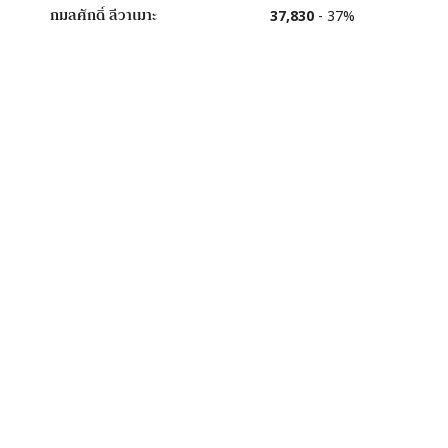
กมลศักดิ์
ลีวาเมาะ
37,830
-
37
%