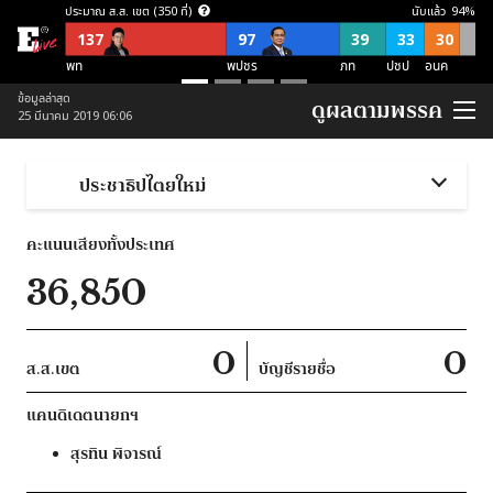
ประมาณ ส.ส. เขต (350 ที่)
นับแล้ว
94
%
137
97
39
33
30
พท
พปชร
ภท
ปชป
อนค
ประมาณ ส.ส. บัญชีรายชื่อ (150 ที่)
ข้อมูลล่าสุด
ดูผลตามพรรค
25 มีนาคม 2019 06:06
57
21
21
38
อื่นๆ
อนค
พปชร
ปชป
ภท
ประมาณ ส.ส. พึงมี (500 ที่)
ประชาธิปไตยใหม่
137
118
87
54
52
52
อื่นๆ
พท
พปชร
อนค
ปชป
ภท
คะแนนเสียงทั้งประเทศ
ประมาณ ส.ส. พึงมี ตามจุดยืนพรรค (500 ที่)
36,850
253
124
123
ไม่สนับสนุน คสช
ไม่ชัดเจน
สนับสนุน คสช
0
0
ส.ส.เขต
บัญชีรายชื่อ
แคนดิเดตนายกฯ
สุรทิน
พิจารณ์