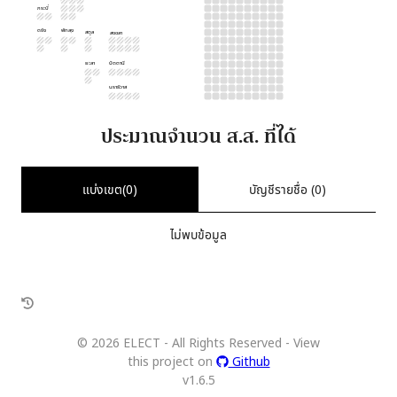
กระบี่
ตรัง
พัทลุง
สตูล
สงขลา
ยะลา
ปัตตานี
นราธิวาส
ประมาณจำนวน ส.ส. ที่ได้
แบ่งเขต(
0
)
บัญชีรายชื่อ (
0
)
ไม่พบข้อมูล
©
2026
ELECT - All Rights Reserved - View
this project on
Github
v
1.6.5