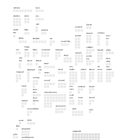
เชียงราย
พะเยา
เชียงใหม่
ลำปาง
น่าน
แพร่
บึงกาฬ
หนองคาย
แม่ฮ่อง
ลำพูน
อุตรดิตถ์
สอน
นครพนม
สกลนคร
อุดรธานี
มุกดา
สุโขทัย
พิษณุโลก
เลย
หาร
หนองบัวลำภู
กำแพง
กาฬสินธุ์
ตาก
เพชร
พิจิตร
นครสวรรค์
เพชรบูรณ์
ร้อยเอ็ด
ยโสธร
ขอนแก่น
ชัยภูมิ
มหาสาร
อุทัย
อำนาจ
คาม
ธานี
ชัยนาท
สิงห์บุรี
เจริญ
ลพบุรี
นคร
ศรี
อุบล
อ่าง
สระบุรี
ราชสีมา
บุรีรัมย์
สุรินทร์
สะเกษ
ราชธานี
สุพรรณบุรี
ทอง
กาญจนบุรี
อยุธยา
นครปฐม
นนทบุรี
ปทุมธานี
ราชบุรี
นคร
ปราจีนบุรี
สระแก้ว
นายก
สมุทร
สาคร
กรุงเทพมหานคร
ฉะเชิง
ระยอง
จันทบุรี
สมุทร
เทรา
เพชรบุรี
สงคราม
สมุทรปราการ
ประจวบคีรีขันธ์
ชลบุรี
ตราด
ชุมพร
ระนอง
พังงา
สุราษฎร์ธานี
บัญชีรายชื่อ
ภูเก็ต
นครศรีธรรมราช