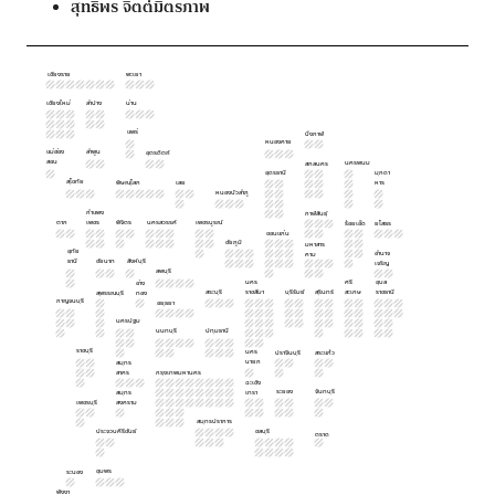
สุทธิพร
จิตต์มิตรภาพ
เชียงราย
พะเยา
เชียงใหม่
ลำปาง
น่าน
แพร่
บึงกาฬ
หนองคาย
แม่ฮ่อง
ลำพูน
อุตรดิตถ์
สอน
นครพนม
สกลนคร
อุดรธานี
มุกดา
สุโขทัย
พิษณุโลก
เลย
หาร
หนองบัวลำภู
กำแพง
กาฬสินธุ์
ตาก
เพชร
พิจิตร
นครสวรรค์
เพชรบูรณ์
ร้อยเอ็ด
ยโสธร
ขอนแก่น
ชัยภูมิ
มหาสาร
อุทัย
อำนาจ
คาม
ธานี
ชัยนาท
สิงห์บุรี
เจริญ
ลพบุรี
นคร
ศรี
อุบล
อ่าง
สระบุรี
ราชสีมา
บุรีรัมย์
สุรินทร์
สะเกษ
ราชธานี
สุพรรณบุรี
ทอง
กาญจนบุรี
อยุธยา
นครปฐม
นนทบุรี
ปทุมธานี
ราชบุรี
นคร
ปราจีนบุรี
สระแก้ว
นายก
สมุทร
สาคร
กรุงเทพมหานคร
ฉะเชิง
ระยอง
จันทบุรี
สมุทร
เทรา
เพชรบุรี
สงคราม
สมุทรปราการ
ประจวบคีรีขันธ์
ชลบุรี
ตราด
ชุมพร
ระนอง
พังงา