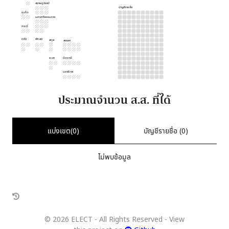
สุราษฎร์ธานี
บัญชีรายชื่อ
ภูเก็ต
นครศรีธรรมราช
กระบี่
ตรัง
พัทลุง
สตูล
สงขลา
ยะลา
ปัตตานี
นราธิวาส
ประมาณจำนวน ส.ส. ที่ได้
แบ่งเขต(
0
)
บัญชีรายชื่อ (
0
)
ไม่พบข้อมูล
©
2026
ELECT - All Rights Reserved - View