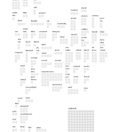
แพร่
บึงกาฬ
หนองคาย
แม่ฮ่อง
ลำพูน
อุตรดิตถ์
สอน
นครพนม
สกลนคร
อุดรธานี
มุกดา
สุโขทัย
พิษณุโลก
เลย
หาร
หนองบัวลำภู
กำแพง
กาฬสินธุ์
ตาก
เพชร
พิจิตร
นครสวรรค์
เพชรบูรณ์
ร้อยเอ็ด
ยโสธร
ขอนแก่น
ชัยภูมิ
มหาสาร
อุทัย
อำนาจ
คาม
ธานี
ชัยนาท
สิงห์บุรี
เจริญ
ลพบุรี
นคร
ศรี
อุบล
อ่าง
สระบุรี
ราชสีมา
บุรีรัมย์
สุรินทร์
สะเกษ
ราชธานี
สุพรรณบุรี
ทอง
กาญจนบุรี
อยุธยา
นครปฐม
นนทบุรี
ปทุมธานี
ราชบุรี
นคร
ปราจีนบุรี
สระแก้ว
นายก
สมุทร
สาคร
กรุงเทพมหานคร
ฉะเชิง
ระยอง
จันทบุรี
สมุทร
เทรา
เพชรบุรี
สงคราม
สมุทรปราการ
ประจวบคีรีขันธ์
ชลบุรี
ตราด
ชุมพร
ระนอง
พังงา
สุราษฎร์ธานี
บัญชีรายชื่อ
ภูเก็ต
นครศรีธรรมราช
กระบี่
ตรัง
พัทลุง
สตูล
สงขลา