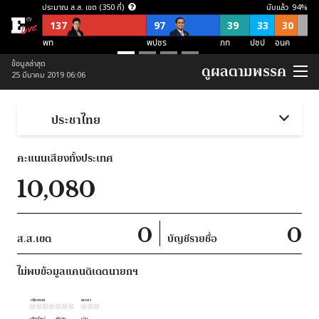
ประมาณ ส.ส. เขต (350 ที่)
นับแล้ว
94
%
137
97
39
33
30
พท
พปชร
ภท
ปชป
อนค
ประมาณ ส.ส. บัญชีรายชื่อ (150 ที่)
ข้อมูลล่าสุด
ดูผลตามพรรค
25 มีนาคม 2019 06:06
57
21
21
38
อื่นๆ
อนค
พปชร
ปชป
ภท
ประมาณ ส.ส. พึงมี (500 ที่)
ประชาไทย
137
118
87
54
52
52
อื่นๆ
พท
พปชร
อนค
ปชป
ภท
คะแนนเสียงทั้งประเทศ
ประมาณ ส.ส. พึงมี ตามจุดยืนพรรค (500 ที่)
10,080
253
124
123
ไม่สนับสนุน คสช
ไม่ชัดเจน
สนับสนุน คสช
0
0
ส.ส.เขต
บัญชีรายชื่อ
ไม่พบข้อมูลแคนดิเดตนายกฯ
เชียงราย
พะเยา
เชียงใหม่
ลำปาง
น่าน