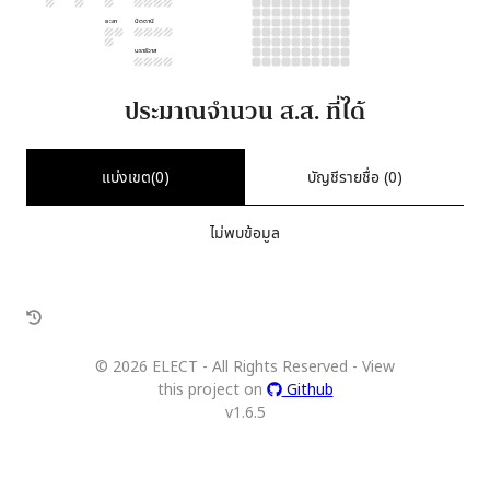
ยะลา
ปัตตานี
นราธิวาส
ประมาณจำนวน ส.ส. ที่ได้
แบ่งเขต(
0
)
บัญชีรายชื่อ (
0
)
ไม่พบข้อมูล
©
2026
ELECT - All Rights Reserved - View
this project on
Github
v
1.6.5