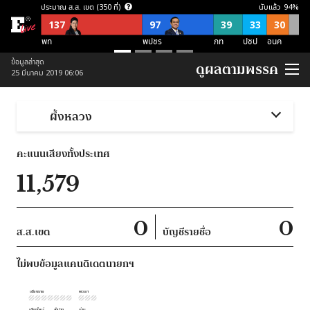
ประมาณ ส.ส. เขต (350 ที่)
นับแล้ว
94
%
137
97
39
33
30
พท
พปชร
ภท
ปชป
อนค
ประมาณ ส.ส. บัญชีรายชื่อ (150 ที่)
ข้อมูลล่าสุด
ดูผลตามพรรค
25 มีนาคม 2019 06:06
57
21
21
38
อื่นๆ
อนค
พปชร
ปชป
ภท
ประมาณ ส.ส. พึงมี (500 ที่)
ผึ้งหลวง
137
118
87
54
52
52
อื่นๆ
พท
พปชร
อนค
ปชป
ภท
คะแนนเสียงทั้งประเทศ
ประมาณ ส.ส. พึงมี ตามจุดยืนพรรค (500 ที่)
11,579
253
124
123
ไม่สนับสนุน คสช
ไม่ชัดเจน
สนับสนุน คสช
0
0
ส.ส.เขต
บัญชีรายชื่อ
ไม่พบข้อมูลแคนดิเดตนายกฯ
เชียงราย
พะเยา
เชียงใหม่
ลำปาง
น่าน