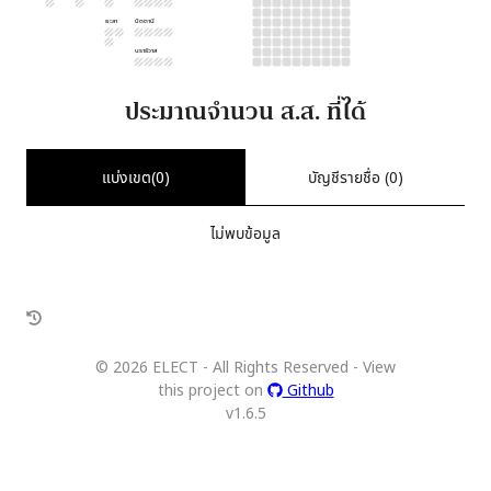
ยะลา
ปัตตานี
นราธิวาส
ประมาณจำนวน ส.ส. ที่ได้
แบ่งเขต(
0
)
บัญชีรายชื่อ (
0
)
ไม่พบข้อมูล
©
2026
ELECT - All Rights Reserved - View
this project on
Github
v
1.6.5