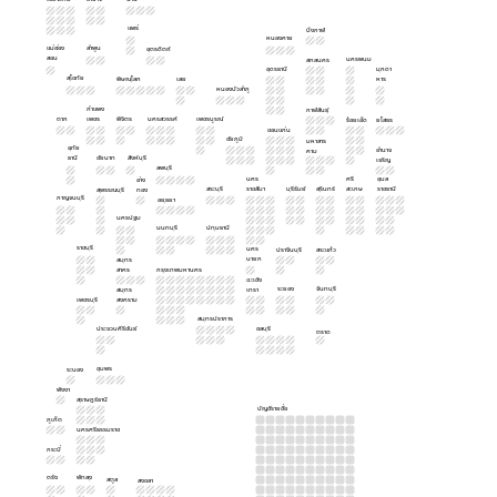
แพร่
บึงกาฬ
หนองคาย
แม่ฮ่อง
ลำพูน
อุตรดิตถ์
สอน
นครพนม
สกลนคร
อุดรธานี
มุกดา
สุโขทัย
พิษณุโลก
เลย
หาร
หนองบัวลำภู
กำแพง
กาฬสินธุ์
ตาก
เพชร
พิจิตร
นครสวรรค์
เพชรบูรณ์
ร้อยเอ็ด
ยโสธร
ขอนแก่น
ชัยภูมิ
มหาสาร
อุทัย
อำนาจ
คาม
ธานี
ชัยนาท
สิงห์บุรี
เจริญ
ลพบุรี
นคร
ศรี
อุบล
อ่าง
สระบุรี
ราชสีมา
บุรีรัมย์
สุรินทร์
สะเกษ
ราชธานี
สุพรรณบุรี
ทอง
กาญจนบุรี
อยุธยา
นครปฐม
นนทบุรี
ปทุมธานี
ราชบุรี
นคร
ปราจีนบุรี
สระแก้ว
นายก
สมุทร
สาคร
กรุงเทพมหานคร
ฉะเชิง
ระยอง
จันทบุรี
สมุทร
เทรา
เพชรบุรี
สงคราม
สมุทรปราการ
ประจวบคีรีขันธ์
ชลบุรี
ตราด
ชุมพร
ระนอง
พังงา
สุราษฎร์ธานี
บัญชีรายชื่อ
ภูเก็ต
นครศรีธรรมราช
กระบี่
ตรัง
พัทลุง
สตูล
สงขลา