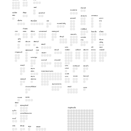
แพร่
บึงกาฬ
หนองคาย
แม่ฮ่อง
ลำพูน
อุตรดิตถ์
สอน
นครพนม
สกลนคร
อุดรธานี
มุกดา
สุโขทัย
พิษณุโลก
เลย
หาร
หนองบัวลำภู
กำแพง
กาฬสินธุ์
ตาก
เพชร
พิจิตร
นครสวรรค์
เพชรบูรณ์
ร้อยเอ็ด
ยโสธร
ขอนแก่น
ชัยภูมิ
มหาสาร
อุทัย
อำนาจ
คาม
ธานี
ชัยนาท
สิงห์บุรี
เจริญ
ลพบุรี
นคร
ศรี
อุบล
อ่าง
สระบุรี
ราชสีมา
บุรีรัมย์
สุรินทร์
สะเกษ
ราชธานี
สุพรรณบุรี
ทอง
กาญจนบุรี
อยุธยา
นครปฐม
นนทบุรี
ปทุมธานี
ราชบุรี
นคร
ปราจีนบุรี
สระแก้ว
นายก
สมุทร
สาคร
กรุงเทพมหานคร
ฉะเชิง
ระยอง
จันทบุรี
สมุทร
เทรา
เพชรบุรี
สงคราม
สมุทรปราการ
ประจวบคีรีขันธ์
ชลบุรี
ตราด
ชุมพร
ระนอง
พังงา
สุราษฎร์ธานี
บัญชีรายชื่อ
ภูเก็ต
นครศรีธรรมราช
กระบี่
ตรัง
พัทลุง
สตูล
สงขลา