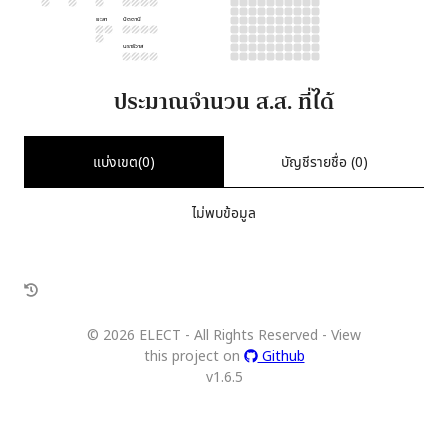
ยะลา
ปัตตานี
นราธิวาส
ประมาณจำนวน ส.ส. ที่ได้
แบ่งเขต(
0
)
บัญชีรายชื่อ (
0
)
ไม่พบข้อมูล
©
2026
ELECT - All Rights Reserved - View
this project on
Github
v
1.6.5