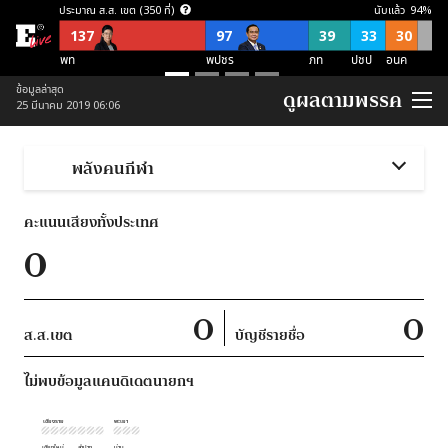
ประมาณ ส.ส. เขต (350 ที่)
นับแล้ว
94
%
137
97
39
33
30
พท
พปชร
ภท
ปชป
อนค
ประมาณ ส.ส. บัญชีรายชื่อ (150 ที่)
ข้อมูลล่าสุด
ดูผลตามพรรค
25 มีนาคม 2019 06:06
57
21
21
38
อื่นๆ
อนค
พปชร
ปชป
ภท
ประมาณ ส.ส. พึงมี (500 ที่)
พลังคนกีฬา
137
118
87
54
52
52
อื่นๆ
พท
พปชร
อนค
ปชป
ภท
คะแนนเสียงทั้งประเทศ
ประมาณ ส.ส. พึงมี ตามจุดยืนพรรค (500 ที่)
0
253
124
123
ไม่สนับสนุน คสช
ไม่ชัดเจน
สนับสนุน คสช
0
0
ส.ส.เขต
บัญชีรายชื่อ
ไม่พบข้อมูลแคนดิเดตนายกฯ
เชียงราย
พะเยา
เชียงใหม่
ลำปาง
น่าน