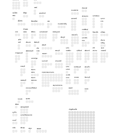
แพร่
บึงกาฬ
หนองคาย
แม่ฮ่อง
ลำพูน
อุตรดิตถ์
สอน
นครพนม
สกลนคร
อุดรธานี
มุกดา
สุโขทัย
พิษณุโลก
เลย
หาร
หนองบัวลำภู
กำแพง
กาฬสินธุ์
ตาก
เพชร
พิจิตร
นครสวรรค์
เพชรบูรณ์
ร้อยเอ็ด
ยโสธร
ขอนแก่น
ชัยภูมิ
มหาสาร
อุทัย
อำนาจ
คาม
ธานี
ชัยนาท
สิงห์บุรี
เจริญ
ลพบุรี
นคร
ศรี
อุบล
อ่าง
สระบุรี
ราชสีมา
บุรีรัมย์
สุรินทร์
สะเกษ
ราชธานี
สุพรรณบุรี
ทอง
กาญจนบุรี
อยุธยา
นครปฐม
นนทบุรี
ปทุมธานี
ราชบุรี
นคร
ปราจีนบุรี
สระแก้ว
นายก
สมุทร
สาคร
กรุงเทพมหานคร
ฉะเชิง
ระยอง
จันทบุรี
สมุทร
เทรา
เพชรบุรี
สงคราม
สมุทรปราการ
ประจวบคีรีขันธ์
ชลบุรี
ตราด
ชุมพร
ระนอง
พังงา
สุราษฎร์ธานี
บัญชีรายชื่อ
ภูเก็ต
นครศรีธรรมราช
กระบี่
ตรัง
พัทลุง
สตูล
สงขลา