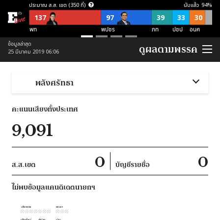
ประมาณ ส.ส. เขต (350 ที่)
นับแล้ว
94
%
137
97
39
33
30
พท
พปชร
ภท
ปชป
อนค
ประมาณ ส.ส. บัญชีรายชื่อ (150 ที่)
ข้อมูลล่าสุด
ดูผลตามพรรค
25 มีนาคม 2019 06:06
57
21
21
38
อื่นๆ
อนค
พปชร
ปชป
ภท
ประมาณ ส.ส. พึงมี (500 ที่)
พลังศรัทธา
137
118
87
54
52
52
อื่นๆ
พท
พปชร
อนค
ปชป
ภท
คะแนนเสียงทั้งประเทศ
ประมาณ ส.ส. พึงมี ตามจุดยืนพรรค (500 ที่)
9,091
253
124
123
ไม่สนับสนุน คสช
ไม่ชัดเจน
สนับสนุน คสช
0
0
ส.ส.เขต
บัญชีรายชื่อ
ไม่พบข้อมูลแคนดิเดตนายกฯ
เชียงราย
พะเยา
เชียงใหม่
ลำปาง
น่าน