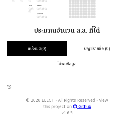
ยะลา
ปัตตานี
นราธิวาส
ประมาณจำนวน ส.ส. ที่ได้
แบ่งเขต(
0
)
บัญชีรายชื่อ (
0
)
ไม่พบข้อมูล
©
2026
ELECT - All Rights Reserved - View
this project on
Github
v
1.6.5