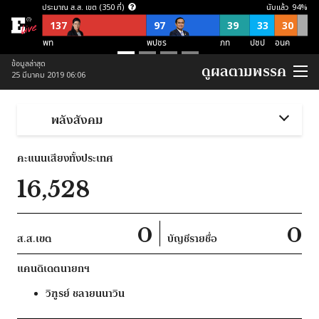
ประมาณ ส.ส. เขต (350 ที่)
นับแล้ว
94
%
137
97
39
33
30
พท
พปชร
ภท
ปชป
อนค
ประมาณ ส.ส. บัญชีรายชื่อ (150 ที่)
ข้อมูลล่าสุด
ดูผลตามพรรค
25 มีนาคม 2019 06:06
57
21
21
38
อื่นๆ
อนค
พปชร
ปชป
ภท
ประมาณ ส.ส. พึงมี (500 ที่)
พลังสังคม
137
118
87
54
52
52
อื่นๆ
พท
พปชร
อนค
ปชป
ภท
คะแนนเสียงทั้งประเทศ
ประมาณ ส.ส. พึงมี ตามจุดยืนพรรค (500 ที่)
16,528
253
124
123
ไม่สนับสนุน คสช
ไม่ชัดเจน
สนับสนุน คสช
0
0
ส.ส.เขต
บัญชีรายชื่อ
แคนดิเดตนายกฯ
วิฑูรย์
ชลายนนาวิน