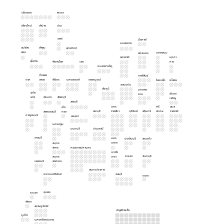
เชียงราย
พะเยา
เชียงใหม่
ลำปาง
น่าน
แพร่
บึงกาฬ
หนองคาย
แม่ฮ่อง
ลำพูน
อุตรดิตถ์
สอน
นครพนม
สกลนคร
อุดรธานี
มุกดา
สุโขทัย
พิษณุโลก
เลย
หาร
หนองบัวลำภู
กำแพง
กาฬสินธุ์
ตาก
เพชร
พิจิตร
นครสวรรค์
เพชรบูรณ์
ร้อยเอ็ด
ยโสธร
ขอนแก่น
ชัยภูมิ
มหาสาร
อุทัย
อำนาจ
คาม
ธานี
ชัยนาท
สิงห์บุรี
เจริญ
ลพบุรี
นคร
ศรี
อุบล
อ่าง
สระบุรี
ราชสีมา
บุรีรัมย์
สุรินทร์
สะเกษ
ราชธานี
สุพรรณบุรี
ทอง
กาญจนบุรี
อยุธยา
นครปฐม
นนทบุรี
ปทุมธานี
ราชบุรี
นคร
ปราจีนบุรี
สระแก้ว
นายก
สมุทร
สาคร
กรุงเทพมหานคร
ฉะเชิง
ระยอง
จันทบุรี
สมุทร
เทรา
เพชรบุรี
สงคราม
สมุทรปราการ
ประจวบคีรีขันธ์
ชลบุรี
ตราด
ชุมพร
ระนอง
พังงา
สุราษฎร์ธานี
บัญชีรายชื่อ
ภูเก็ต
นครศรีธรรมราช