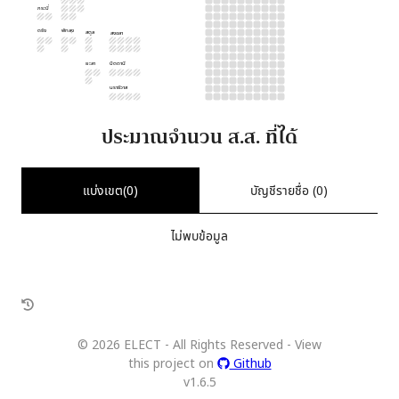
กระบี่
ตรัง
พัทลุง
สตูล
สงขลา
ยะลา
ปัตตานี
นราธิวาส
ประมาณจำนวน ส.ส. ที่ได้
แบ่งเขต(
0
)
บัญชีรายชื่อ (
0
)
ไม่พบข้อมูล
©
2026
ELECT - All Rights Reserved - View
this project on
Github
v
1.6.5