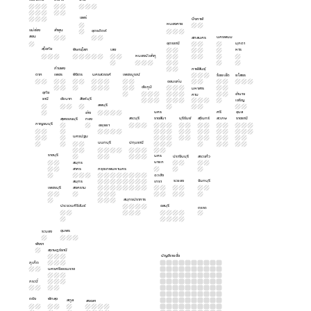
แพร่
บึงกาฬ
หนองคาย
แม่ฮ่อง
ลำพูน
อุตรดิตถ์
สอน
นครพนม
สกลนคร
อุดรธานี
มุกดา
สุโขทัย
พิษณุโลก
เลย
หาร
หนองบัวลำภู
กำแพง
กาฬสินธุ์
ตาก
เพชร
พิจิตร
นครสวรรค์
เพชรบูรณ์
ร้อยเอ็ด
ยโสธร
ขอนแก่น
ชัยภูมิ
มหาสาร
อุทัย
อำนาจ
คาม
ธานี
ชัยนาท
สิงห์บุรี
เจริญ
ลพบุรี
นคร
ศรี
อุบล
อ่าง
สระบุรี
ราชสีมา
บุรีรัมย์
สุรินทร์
สะเกษ
ราชธานี
สุพรรณบุรี
ทอง
กาญจนบุรี
อยุธยา
นครปฐม
นนทบุรี
ปทุมธานี
ราชบุรี
นคร
ปราจีนบุรี
สระแก้ว
นายก
สมุทร
สาคร
กรุงเทพมหานคร
ฉะเชิง
ระยอง
จันทบุรี
สมุทร
เทรา
เพชรบุรี
สงคราม
สมุทรปราการ
ประจวบคีรีขันธ์
ชลบุรี
ตราด
ชุมพร
ระนอง
พังงา
สุราษฎร์ธานี
บัญชีรายชื่อ
ภูเก็ต
นครศรีธรรมราช
กระบี่
ตรัง
พัทลุง
สตูล
สงขลา