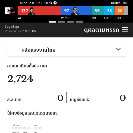
ประมาณ ส.ส. เขต (350 ที่)
นับแล้ว
94
%
137
97
39
33
30
พท
พปชร
ภท
ปชป
อนค
ประมาณ ส.ส. บัญชีรายชื่อ (150 ที่)
ข้อมูลล่าสุด
ดูผลตามพรรค
25 มีนาคม 2019 06:06
57
21
21
38
อื่นๆ
อนค
พปชร
ปชป
ภท
ประมาณ ส.ส. พึงมี (500 ที่)
พลังแรงงานไทย
137
118
87
54
52
52
อื่นๆ
พท
พปชร
อนค
ปชป
ภท
คะแนนเสียงทั้งประเทศ
ประมาณ ส.ส. พึงมี ตามจุดยืนพรรค (500 ที่)
2,724
253
124
123
ไม่สนับสนุน คสช
ไม่ชัดเจน
สนับสนุน คสช
0
0
ส.ส.เขต
บัญชีรายชื่อ
ไม่พบข้อมูลแคนดิเดตนายกฯ
เชียงราย
พะเยา
เชียงใหม่
ลำปาง
น่าน