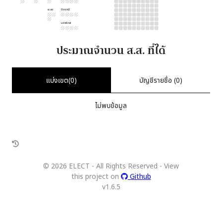
ยะลา
ปัตตานี
นราธิวาส
ประมาณจำนวน ส.ส. ที่ได้
แบ่งเขต(
0
)
บัญชีรายชื่อ (
0
)
ไม่พบข้อมูล
©
2026
ELECT - All Rights Reserved - View
this project on
Github
v
1.6.5