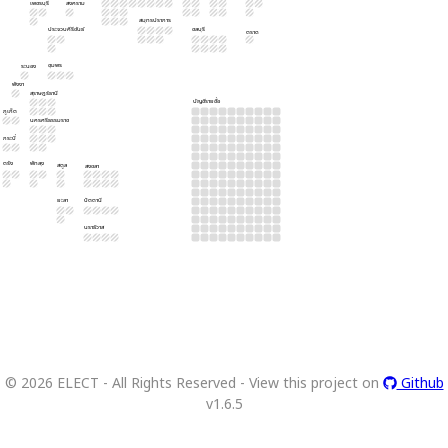
เพชรบุรี
สงคราม
สมุทรปราการ
ประจวบคีรีขันธ์
ชลบุรี
ตราด
ชุมพร
ระนอง
พังงา
สุราษฎร์ธานี
บัญชีรายชื่อ
ภูเก็ต
นครศรีธรรมราช
กระบี่
ตรัง
พัทลุง
สตูล
สงขลา
ยะลา
ปัตตานี
นราธิวาส
©
2026
ELECT - All Rights Reserved - View this project on
Github
v
1.6.5