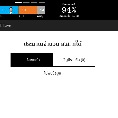
นับคะแนนแล้ว
94
%
33
30
14
อื่นๆ
ปชป
อนค
อัพเดตเมื่อ
04:53
T Live
11
อื่นๆ
ม
ประมาณจำนวน ส.ส. ที่ได้
52
52
อื่นๆ
ภท
แบ่งเขต(
0
)
บัญชีรายชื่อ (
0
)
3
ไม่พบข้อมูล
สนุน คสช