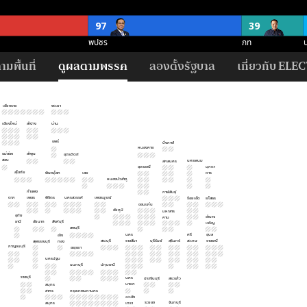
97
39
พปชร
ภท
่)
มพื้นที่
ดูผลตามพรรค
ลองตั้งรัฐบาล
เกี่ยวกับ ELEC
21
21
13
11
พปชร
ปชป
ภท
สร
ศ
เชียงราย
พะเยา
เชียงใหม่
ลำปาง
น่าน
118
87
54
แพร่
บึงกาฬ
พปชร
อนค
ปชป
หนองคาย
แม่ฮ่อง
ลำพูน
อุตรดิตถ์
สอน
นครพนม
ค (500 ที่)
สกลนคร
อุดรธานี
มุกดา
สุโขทัย
พิษณุโลก
เลย
หาร
124
12
หนองบัวลำภู
กำแพง
กาฬสินธุ์
ไม่ชัดเจน
สนับ
ตาก
เพชร
พิจิตร
นครสวรรค์
เพชรบูรณ์
ร้อยเอ็ด
ยโสธร
ขอนแก่น
ชัยภูมิ
มหาสาร
อุทัย
อำนาจ
คาม
ธานี
ชัยนาท
สิงห์บุรี
เจริญ
ลพบุรี
นคร
ศรี
อุบล
อ่าง
สระบุรี
ราชสีมา
บุรีรัมย์
สุรินทร์
สะเกษ
ราชธานี
สุพรรณบุรี
ทอง
กาญจนบุรี
อยุธยา
นครปฐม
นนทบุรี
ปทุมธานี
ราชบุรี
นคร
ปราจีนบุรี
สระแก้ว
นายก
สมุทร
สาคร
กรุงเทพมหานคร
ฉะเชิง
ระยอง
จันทบุรี
สมุทร
เทรา