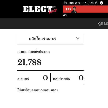
ประมาณ ส.ส. เขต (350 ที่)
137
พท
ประมาณ ส.ส. บัญชีรายชื่อ (150 ที
ดูผลตา
57
อนค
พลังไทสร้างชาติ
ประมาณ ส.ส. พึงมี (500 ที่)
137
พท
คะแนนเสียงทั้งประเทศ
ประมาณ ส.ส. พึงมี ตามจุดยืนพรร
21,788
253
ไม่สนับสนุน คสช
0
0
ส.ส.เขต
บัญชีรายชื่อ
ไม่พบข้อมูลแคนดิเดตนายกฯ