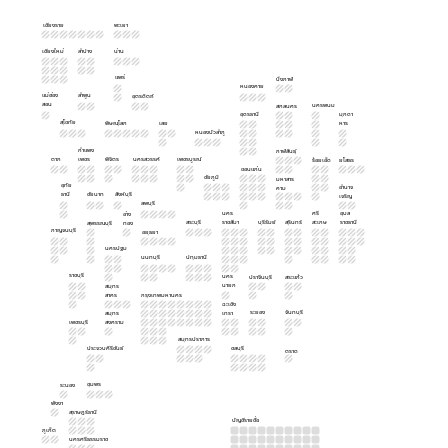
เชียงราย
พะเยา
เชียงใหม่
ลำปาง
น่าน
แพร่
บึงกาฬ
หนองคาย
แม่ฮ่อง
ลำพูน
อุตรดิตถ์
สอน
นครพนม
สกลนคร
อุดรธานี
มุกดา
สุโขทัย
พิษณุโลก
เลย
หาร
หนองบัวลำภู
กำแพง
กาฬสินธุ์
ตาก
เพชร
พิจิตร
นครสวรรค์
เพชรบูรณ์
ร้อยเอ็ด
ยโสธร
ขอนแก่น
ชัยภูมิ
มหาสาร
อุทัย
อำนาจ
คาม
ธานี
ชัยนาท
สิงห์บุรี
เจริญ
ลพบุรี
นคร
ศรี
อุบล
อ่าง
สระบุรี
ราชสีมา
บุรีรัมย์
สุรินทร์
สะเกษ
ราชธานี
สุพรรณบุรี
ทอง
กาญจนบุรี
อยุธยา
นครปฐม
นนทบุรี
ปทุมธานี
ราชบุรี
นคร
ปราจีนบุรี
สระแก้ว
นายก
สมุทร
สาคร
กรุงเทพมหานคร
ฉะเชิง
ระยอง
จันทบุรี
สมุทร
เทรา
เพชรบุรี
สงคราม
สมุทรปราการ
ประจวบคีรีขันธ์
ชลบุรี
ตราด
ชุมพร
ระนอง
พังงา
สุราษฎร์ธานี
บัญชีรายชื่อ
ภูเก็ต
นครศรีธรรมราช