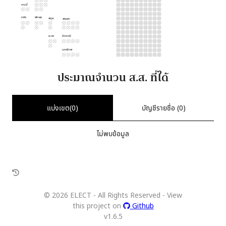
กระบี่
ตรัง
พัทลุง
สตูล
สงขลา
ยะลา
ปัตตานี
นราธิวาส
ประมาณจำนวน ส.ส. ที่ได้
แบ่งเขต(
0
)
บัญชีรายชื่อ (
0
)
ไม่พบข้อมูล
©
2026
ELECT - All Rights Reserved - View
this project on
Github
v
1.6.5