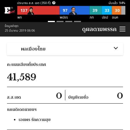
ประมาณ ส.ส. เขต (350 ที่)
นับแล้ว
94
%
137
97
39
33
30
พท
พปชร
ภท
ปชป
อนค
ประมาณ ส.ส. บัญชีรายชื่อ (150 ที่)
ข้อมูลล่าสุด
ดูผลตามพรรค
25 มีนาคม 2019 06:06
57
21
21
38
อื่นๆ
อนค
พปชร
ปชป
ภท
ประมาณ ส.ส. พึงมี (500 ที่)
พลเมืองไทย
137
118
87
54
52
52
อื่นๆ
พท
พปชร
อนค
ปชป
ภท
คะแนนเสียงทั้งประเทศ
ประมาณ ส.ส. พึงมี ตามจุดยืนพรรค (500 ที่)
41,589
253
124
123
ไม่สนับสนุน คสช
ไม่ชัดเจน
สนับสนุน คสช
0
0
ส.ส.เขต
บัญชีรายชื่อ
แคนดิเดตนายกฯ
เอกพร
รักความสุข