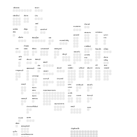
เชียงราย
พะเยา
เชียงใหม่
ลำปาง
น่าน
แพร่
บึงกาฬ
หนองคาย
แม่ฮ่อง
ลำพูน
อุตรดิตถ์
สอน
นครพนม
สกลนคร
อุดรธานี
มุกดา
สุโขทัย
พิษณุโลก
เลย
หาร
หนองบัวลำภู
กำแพง
กาฬสินธุ์
ตาก
เพชร
พิจิตร
นครสวรรค์
เพชรบูรณ์
ร้อยเอ็ด
ยโสธร
ขอนแก่น
ชัยภูมิ
มหาสาร
อุทัย
อำนาจ
คาม
ธานี
ชัยนาท
สิงห์บุรี
เจริญ
ลพบุรี
นคร
ศรี
อุบล
อ่าง
สระบุรี
ราชสีมา
บุรีรัมย์
สุรินทร์
สะเกษ
ราชธานี
สุพรรณบุรี
ทอง
กาญจนบุรี
อยุธยา
นครปฐม
นนทบุรี
ปทุมธานี
ราชบุรี
นคร
ปราจีนบุรี
สระแก้ว
นายก
สมุทร
สาคร
กรุงเทพมหานคร
ฉะเชิง
ระยอง
จันทบุรี
สมุทร
เทรา
เพชรบุรี
สงคราม
สมุทรปราการ
ประจวบคีรีขันธ์
ชลบุรี
ตราด
ชุมพร
ระนอง
พังงา
สุราษฎร์ธานี
บัญชีรายชื่อ
ภูเก็ต
นครศรีธรรมราช