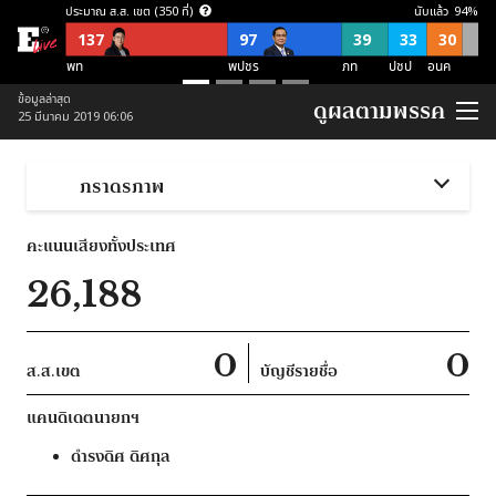
ประมาณ ส.ส. เขต (350 ที่)
นับแล้ว
94
%
137
97
39
33
30
พท
พปชร
ภท
ปชป
อนค
ประมาณ ส.ส. บัญชีรายชื่อ (150 ที่)
ข้อมูลล่าสุด
ดูผลตามพรรค
25 มีนาคม 2019 06:06
57
21
21
38
อื่นๆ
อนค
พปชร
ปชป
ภท
ประมาณ ส.ส. พึงมี (500 ที่)
ภราดรภาพ
137
118
87
54
52
52
อื่นๆ
พท
พปชร
อนค
ปชป
ภท
คะแนนเสียงทั้งประเทศ
ประมาณ ส.ส. พึงมี ตามจุดยืนพรรค (500 ที่)
26,188
253
124
123
ไม่สนับสนุน คสช
ไม่ชัดเจน
สนับสนุน คสช
0
0
ส.ส.เขต
บัญชีรายชื่อ
แคนดิเดตนายกฯ
ดำรงดิศ
ดิศกุล