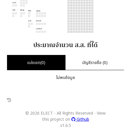
กระบี่
ตรัง
พัทลุง
สตูล
สงขลา
ยะลา
ปัตตานี
นราธิวาส
ประมาณจำนวน ส.ส. ที่ได้
แบ่งเขต(
0
)
บัญชีรายชื่อ (
0
)
ไม่พบข้อมูล
©
2026
ELECT - All Rights Reserved - View
this project on
Github
v
1.6.5