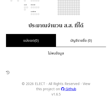
ยะลา
ปัตตานี
นราธิวาส
ประมาณจำนวน ส.ส. ที่ได้
แบ่งเขต(
0
)
บัญชีรายชื่อ (
0
)
ไม่พบข้อมูล
©
2026
ELECT - All Rights Reserved - View
this project on
Github
v
1.6.5