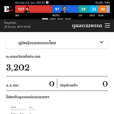
ประมาณ ส.ส. เขต (350 ที่)
นับแล้ว
94
%
137
97
39
33
30
พท
พปชร
ภท
ปชป
อนค
ประมาณ ส.ส. บัญชีรายชื่อ (150 ที่)
ข้อมูลล่าสุด
ดูผลตามพรรค
25 มีนาคม 2019 06:06
57
21
21
38
อื่นๆ
อนค
พปชร
ปชป
ภท
ประมาณ ส.ส. พึงมี (500 ที่)
ภูมิพลังเกษตรกรไทย
137
118
87
54
52
52
อื่นๆ
พท
พปชร
อนค
ปชป
ภท
คะแนนเสียงทั้งประเทศ
ประมาณ ส.ส. พึงมี ตามจุดยืนพรรค (500 ที่)
3,202
253
124
123
ไม่สนับสนุน คสช
ไม่ชัดเจน
สนับสนุน คสช
0
0
ส.ส.เขต
บัญชีรายชื่อ
ไม่พบข้อมูลแคนดิเดตนายกฯ
เชียงราย
พะเยา
เชียงใหม่
ลำปาง
น่าน