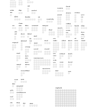
แพร่
บึงกาฬ
หนองคาย
แม่ฮ่อง
ลำพูน
อุตรดิตถ์
สอน
นครพนม
สกลนคร
อุดรธานี
มุกดา
สุโขทัย
พิษณุโลก
เลย
หาร
หนองบัวลำภู
กำแพง
กาฬสินธุ์
ตาก
เพชร
พิจิตร
นครสวรรค์
เพชรบูรณ์
ร้อยเอ็ด
ยโสธร
ขอนแก่น
ชัยภูมิ
มหาสาร
อุทัย
อำนาจ
คาม
ธานี
ชัยนาท
สิงห์บุรี
เจริญ
ลพบุรี
นคร
ศรี
อุบล
อ่าง
สระบุรี
ราชสีมา
บุรีรัมย์
สุรินทร์
สะเกษ
ราชธานี
สุพรรณบุรี
ทอง
กาญจนบุรี
อยุธยา
นครปฐม
นนทบุรี
ปทุมธานี
ราชบุรี
นคร
ปราจีนบุรี
สระแก้ว
นายก
สมุทร
สาคร
กรุงเทพมหานคร
ฉะเชิง
ระยอง
จันทบุรี
สมุทร
เทรา
เพชรบุรี
สงคราม
สมุทรปราการ
ประจวบคีรีขันธ์
ชลบุรี
ตราด
ชุมพร
ระนอง
พังงา
สุราษฎร์ธานี
บัญชีรายชื่อ
ภูเก็ต
นครศรีธรรมราช
กระบี่
ตรัง
พัทลุง
สตูล
สงขลา