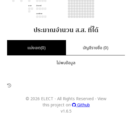
ยะลา
ปัตตานี
นราธิวาส
ประมาณจำนวน ส.ส. ที่ได้
แบ่งเขต(
0
)
บัญชีรายชื่อ (
0
)
ไม่พบข้อมูล
©
2026
ELECT - All Rights Reserved - View
this project on
Github
v
1.6.5