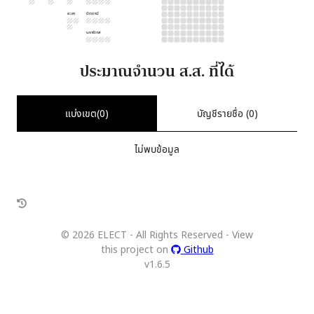
ยะลา
ปัตตานี
นราธิวาส
ประมาณจำนวน ส.ส. ที่ได้
แบ่งเขต(
0
)
บัญชีรายชื่อ (
0
)
ไม่พบข้อมูล
©
2026
ELECT - All Rights Reserved - View
this project on
Github
v
1.6.5