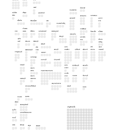
แพร่
บึงกาฬ
หนองคาย
แม่ฮ่อง
ลำพูน
อุตรดิตถ์
สอน
นครพนม
สกลนคร
อุดรธานี
มุกดา
สุโขทัย
พิษณุโลก
เลย
หาร
หนองบัวลำภู
กำแพง
กาฬสินธุ์
ตาก
เพชร
พิจิตร
นครสวรรค์
เพชรบูรณ์
ร้อยเอ็ด
ยโสธร
ขอนแก่น
ชัยภูมิ
มหาสาร
อุทัย
อำนาจ
คาม
ธานี
ชัยนาท
สิงห์บุรี
เจริญ
ลพบุรี
นคร
ศรี
อุบล
อ่าง
สระบุรี
ราชสีมา
บุรีรัมย์
สุรินทร์
สะเกษ
ราชธานี
สุพรรณบุรี
ทอง
กาญจนบุรี
อยุธยา
นครปฐม
นนทบุรี
ปทุมธานี
ราชบุรี
นคร
ปราจีนบุรี
สระแก้ว
นายก
สมุทร
สาคร
กรุงเทพมหานคร
ฉะเชิง
ระยอง
จันทบุรี
สมุทร
เทรา
เพชรบุรี
สงคราม
สมุทรปราการ
ประจวบคีรีขันธ์
ชลบุรี
ตราด
ชุมพร
ระนอง
พังงา
สุราษฎร์ธานี
บัญชีรายชื่อ
ภูเก็ต
นครศรีธรรมราช
กระบี่
ตรัง
พัทลุง
สตูล
สงขลา