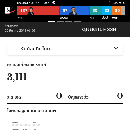
ประมาณ ส.ส. เขต (350 ที่)
นับแล้ว
94
%
137
97
39
33
30
พท
พปชร
ภท
ปชป
อนค
ประมาณ ส.ส. บัญชีรายชื่อ (150 ที่)
ข้อมูลล่าสุด
ดูผลตามพรรค
25 มีนาคม 2019 06:06
57
21
21
38
อื่นๆ
อนค
พปชร
ปชป
ภท
ประมาณ ส.ส. พึงมี (500 ที่)
รักท้องถิ่นไทย
137
118
87
54
52
52
อื่นๆ
พท
พปชร
อนค
ปชป
ภท
คะแนนเสียงทั้งประเทศ
ประมาณ ส.ส. พึงมี ตามจุดยืนพรรค (500 ที่)
3,111
253
124
123
ไม่สนับสนุน คสช
ไม่ชัดเจน
สนับสนุน คสช
0
0
ส.ส.เขต
บัญชีรายชื่อ
ไม่พบข้อมูลแคนดิเดตนายกฯ
เชียงราย
พะเยา
เชียงใหม่
ลำปาง
น่าน