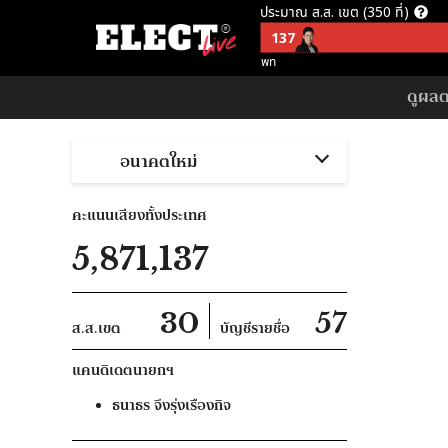
ประมาณ ส.ส. เขต (350 ที่)
137
พท
ประมาณ ส.ส. บัญชีรายชื่อ (150 ที
ดูผลตา
57
อนค
อนาคตใหม่
ประมาณ ส.ส. พึงมี (500 ที่)
137
พท
คะแนนเสียงทั้งประเทศ
ประมาณ ส.ส. พึงมี ตามจุดยืนพรร
5,871,137
253
ไม่สนับสนุน คสช
30
57
ส.ส.เขต
บัญชีรายชื่อ
แคนดิเดตนายกฯ
ธนาธร
จึงรุ่งเรืองกิจ