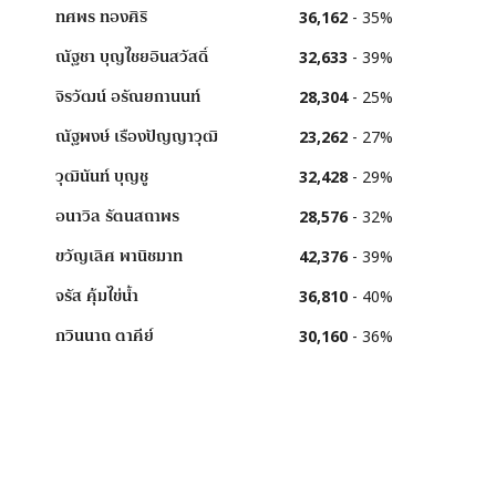
ทศพร
ทองศิริ
36,162
-
35
%
ณัฐชา
บุญไชยอินสวัสดิ์
32,633
-
39
%
จิรวัฒน์
อรัณยกานนท์
28,304
-
25
%
ณัฐพงษ์
เรืองปัญญาวุฒิ
23,262
-
27
%
วุฒินันท์
บุญชู
32,428
-
29
%
อนาวิล
รัตนสถาพร
28,576
-
32
%
ขวัญเลิศ
พานิชมาท
42,376
-
39
%
จรัส
คุ้มไข่น้ำ
36,810
-
40
%
กวินนาถ
ตาคีย์
30,160
-
36
%
ฐนภัทร
กิตติวงศา
26,413
-
30
%
จารึก
ศรีอ่อน
27,274
-
30
%
ญาณธิชา
บัวเผื่อน
31,377
-
31
%
ศักดินัย
นุ่มหนู
35,173
-
31
%