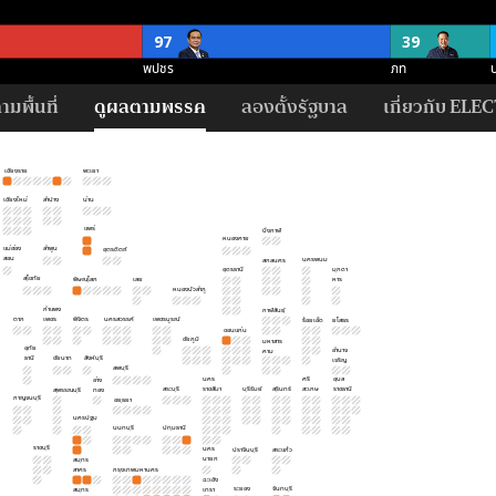
97
39
พปชร
ภท
่)
มพื้นที่
ดูผลตามพรรค
ลองตั้งรัฐบาล
เกี่ยวกับ ELEC
21
21
13
11
พปชร
ปชป
ภท
สร
ศ
เชียงราย
พะเยา
เชียงใหม่
ลำปาง
น่าน
118
87
54
แพร่
บึงกาฬ
พปชร
อนค
ปชป
หนองคาย
แม่ฮ่อง
ลำพูน
อุตรดิตถ์
สอน
นครพนม
ค (500 ที่)
สกลนคร
อุดรธานี
มุกดา
สุโขทัย
พิษณุโลก
เลย
หาร
124
12
หนองบัวลำภู
กำแพง
กาฬสินธุ์
ไม่ชัดเจน
สนับ
ตาก
เพชร
พิจิตร
นครสวรรค์
เพชรบูรณ์
ร้อยเอ็ด
ยโสธร
ขอนแก่น
ชัยภูมิ
มหาสาร
อุทัย
อำนาจ
คาม
ธานี
ชัยนาท
สิงห์บุรี
เจริญ
ลพบุรี
นคร
ศรี
อุบล
อ่าง
สระบุรี
ราชสีมา
บุรีรัมย์
สุรินทร์
สะเกษ
ราชธานี
สุพรรณบุรี
ทอง
กาญจนบุรี
อยุธยา
นครปฐม
นนทบุรี
ปทุมธานี
ราชบุรี
นคร
ปราจีนบุรี
สระแก้ว
นายก
สมุทร
สาคร
กรุงเทพมหานคร
ฉะเชิง
ระยอง
จันทบุรี
สมุทร
เทรา