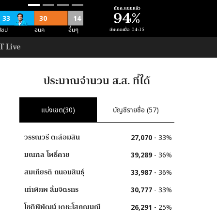
นับคะแนนแล้ว
94
%
33
30
14
อื่นๆ
ปชป
อนค
อัพเดตเมื่อ
04:15
T Live
11
อื่นๆ
ม
ประมาณจำนวน ส.ส. ที่ได้
52
52
อื่นๆ
ภท
แบ่งเขต(
30
)
บัญชีรายชื่อ (
57
)
3
วรรณวรี
ตะล่อมสิน
27,070
-
33
%
สนุน คสช
มณฑล
โพธิ์คาย
39,289
-
36
%
สมเกียรติ
ถนอมสินธุ์
33,987
-
36
%
เท่าพิภพ
ลิ้มจิตรกร
30,777
-
33
%
โชติพิพัฒน์
เตชะโสภณมณี
26,291
-
25
%