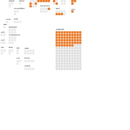
เพชรบุรี
สงคราม
สมุทรปราการ
ประจวบคีรีขันธ์
ชลบุรี
ตราด
ชุมพร
ระนอง
พังงา
สุราษฎร์ธานี
บัญชีรายชื่อ
ภูเก็ต
นครศรีธรรมราช
กระบี่
ตรัง
พัทลุง
สตูล
สงขลา
ยะลา
ปัตตานี
นราธิวาส