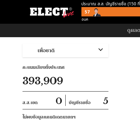
ประมาณ ส.ส. บัญชีรายชื่อ (150 ที
57
อนค
ประมาณ ส.ส. พึงมี (500 ที่)
ดูผลตา
137
พท
เพื่อชาติ
ประมาณ ส.ส. พึงมี ตามจุดยืนพรร
253
ไม่สนับสนุน คสช
คะแนนเสียงทั้งประเทศ
393,909
0
5
ส.ส.เขต
บัญชีรายชื่อ
ไม่พบข้อมูลแคนดิเดตนายกฯ