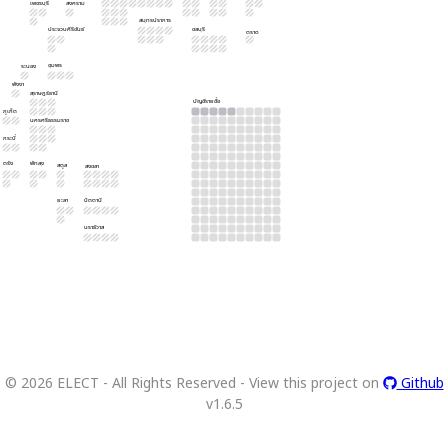
เพชรบุรี
สงคราม
สมุทรปราการ
ประจวบคีรีขันธ์
ชลบุรี
ตราด
ชุมพร
ระนอง
พังงา
สุราษฎร์ธานี
บัญชีรายชื่อ
ภูเก็ต
นครศรีธรรมราช
กระบี่
ตรัง
พัทลุง
สตูล
สงขลา
ยะลา
ปัตตานี
นราธิวาส
©
2026
ELECT - All Rights Reserved - View this project on
Github
v
1.6.5