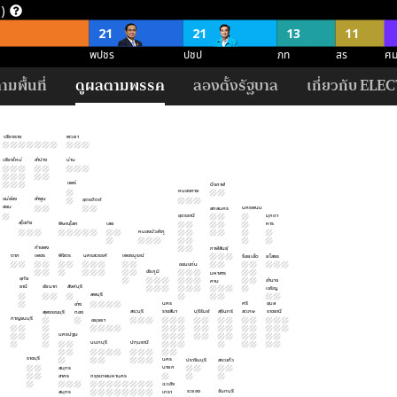
่)
21
21
13
11
พปชร
ปชป
ภท
สร
ศ
มพื้นที่
ดูผลตามพรรค
ลองตั้งรัฐบาล
เกี่ยวกับ ELEC
118
87
54
พปชร
อนค
ปชป
เชียงราย
พะเยา
ค (500 ที่)
เชียงใหม่
ลำปาง
น่าน
124
12
แพร่
บึงกาฬ
ไม่ชัดเจน
สนับ
หนองคาย
แม่ฮ่อง
ลำพูน
อุตรดิตถ์
สอน
นครพนม
สกลนคร
อุดรธานี
มุกดา
สุโขทัย
พิษณุโลก
เลย
หาร
หนองบัวลำภู
กำแพง
กาฬสินธุ์
ตาก
เพชร
พิจิตร
นครสวรรค์
เพชรบูรณ์
ร้อยเอ็ด
ยโสธร
ขอนแก่น
ชัยภูมิ
มหาสาร
อุทัย
อำนาจ
คาม
ธานี
ชัยนาท
สิงห์บุรี
เจริญ
ลพบุรี
นคร
ศรี
อุบล
อ่าง
สระบุรี
ราชสีมา
บุรีรัมย์
สุรินทร์
สะเกษ
ราชธานี
สุพรรณบุรี
ทอง
กาญจนบุรี
อยุธยา
นครปฐม
นนทบุรี
ปทุมธานี
ราชบุรี
นคร
ปราจีนบุรี
สระแก้ว
นายก
สมุทร
สาคร
กรุงเทพมหานคร
ฉะเชิง
ระยอง
จันทบุรี
สมุทร
เทรา