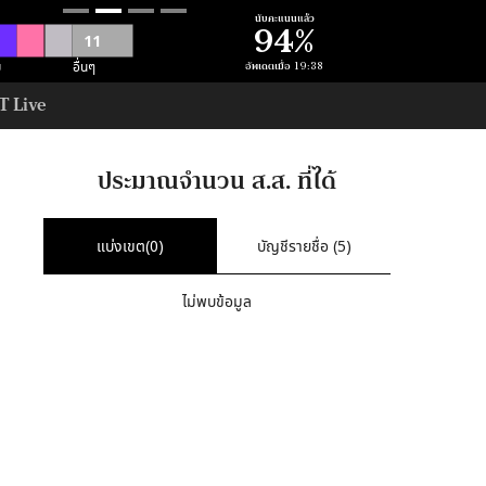
นับคะแนนแล้ว
94
%
11
อื่นๆ
ม
อัพเดตเมื่อ
19:38
T Live
52
52
อื่นๆ
ภท
ประมาณจำนวน ส.ส. ที่ได้
3
สนุน คสช
แบ่งเขต(
0
)
บัญชีรายชื่อ (
5
)
ไม่พบข้อมูล